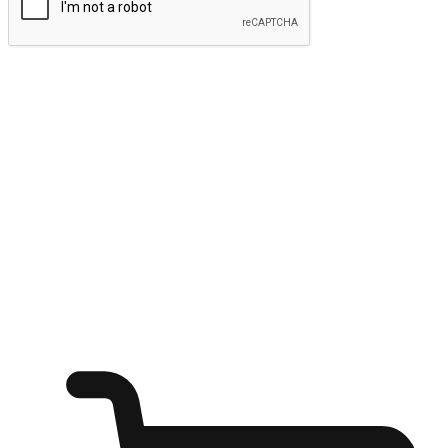
ส่งข้อมูล
ให้ลูกค้าเข้าถึงแบรนด์ของคุณง่ายขึ้น
ไม่ว่าลูกค้ากำลังนั่งทำงาน หรือ รอเพื่อนที่ร้านกาแฟ หรือทำ
กิจกรรมใดก็ตาม แบรนด์ของคุณสามารถสร้างประสบการณ์
การช็อปปิ้งแบบใหม่ที่เหนือกว่าได้ ให้ลูกค้าเข้าถึงแบรนด์ได้
อย่างง่ายทุกที่ทุกเวลา สนุกกับการช็อปปิ้ง บนหลากหลายช่อง
ทาง