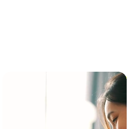
การชำระเงินแบบผ่อนชำระ ซื้อก่อนจ่ายทีหลัง (BNPL)