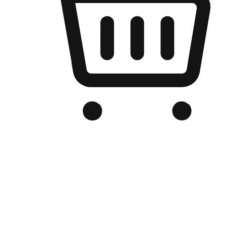
เว็บไซต์อีคอมเมิร์ซของแบรนด์