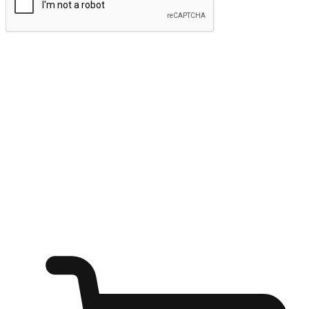
ส่งข้อมูล
ให้ลูกค้าเข้าถึงแบรนด์ของคุณง่ายขึ้น
ไม่ว่าลูกค้ากำลังนั่งทำงาน หรือ รอเพื่อนที่ร้านกาแฟ หรือทำ
กิจกรรมใดก็ตาม แบรนด์ของคุณสามารถสร้างประสบการณ์
การช็อปปิ้งแบบใหม่ที่เหนือกว่าได้ ให้ลูกค้าเข้าถึงแบรนด์ได้
อย่างง่ายทุกที่ทุกเวลา สนุกกับการช็อปปิ้ง บนหลากหลายช่อง
ทาง