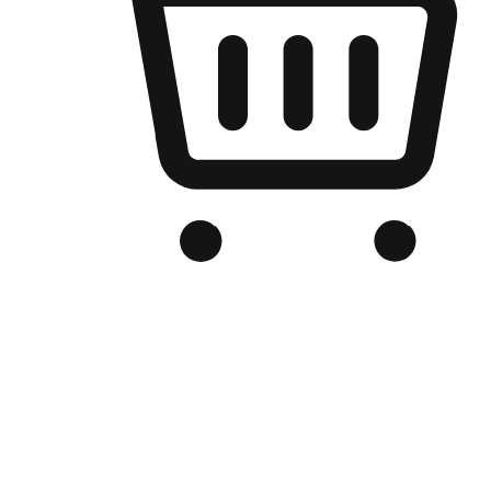
เว็บไซต์อีคอมเมิร์ซของแบรนด์