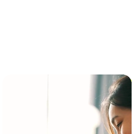
การชำระเงินแบบผ่อนชำระ ซื้อก่อนจ่ายทีหลัง (BNPL)