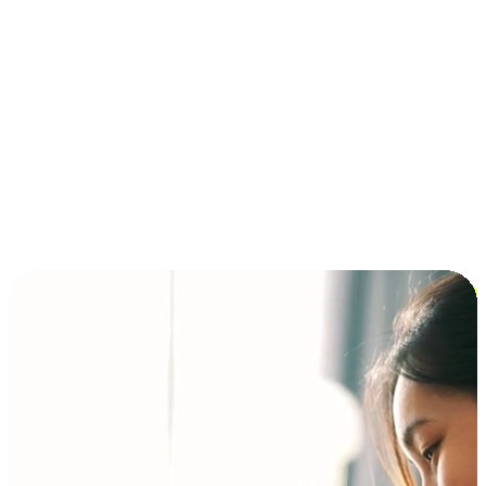
การชำระเงินแบบผ่อนชำระ ซื้อก่อนจ่ายทีหลัง (BNPL)