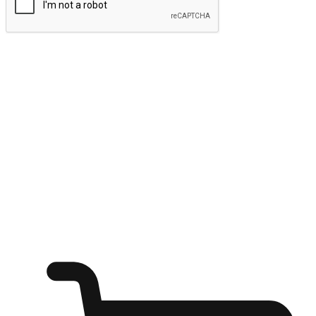
ส่งข้อมูล
ให้ลูกค้าเข้าถึงแบรนด์ของคุณง่ายขึ้น
ไม่ว่าลูกค้ากำลังนั่งทำงาน หรือ รอเพื่อนที่ร้านกาแฟ หรือทำ
กิจกรรมใดก็ตาม แบรนด์ของคุณสามารถสร้างประสบการณ์
การช็อปปิ้งแบบใหม่ที่เหนือกว่าได้ ให้ลูกค้าเข้าถึงแบรนด์ได้
อย่างง่ายทุกที่ทุกเวลา สนุกกับการช็อปปิ้ง บนหลากหลายช่อง
ทาง