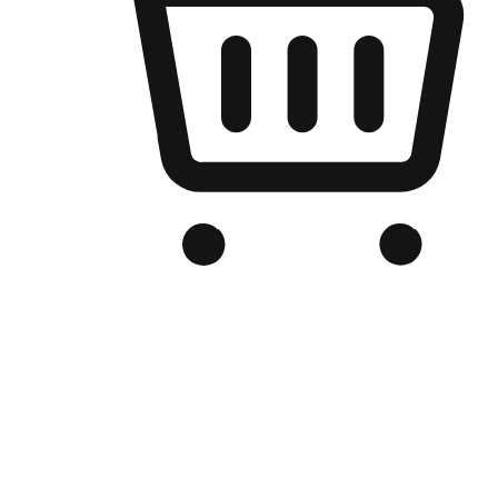
เว็บไซต์อีคอมเมิร์ซของแบรนด์