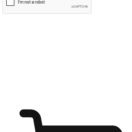
ส่งข้อมูล
ให้ลูกค้าเข้าถึงแบรนด์ของคุณง่ายขึ้น
ไม่ว่าลูกค้ากำลังนั่งทำงาน หรือ รอเพื่อนที่ร้านกาแฟ หรือทำ
กิจกรรมใดก็ตาม แบรนด์ของคุณสามารถสร้างประสบการณ์
การช็อปปิ้งแบบใหม่ที่เหนือกว่าได้ ให้ลูกค้าเข้าถึงแบรนด์ได้
อย่างง่ายทุกที่ทุกเวลา สนุกกับการช็อปปิ้ง บนหลากหลายช่อง
ทาง