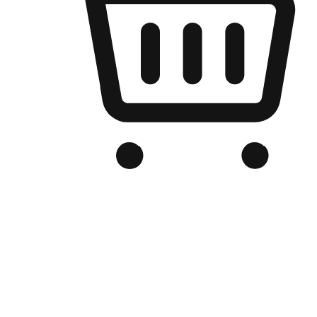
เว็บไซต์อีคอมเมิร์ซของแบรนด์