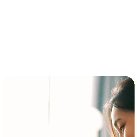
การชำระเงินแบบผ่อนชำระ ซื้อก่อนจ่ายทีหลัง (BNPL)