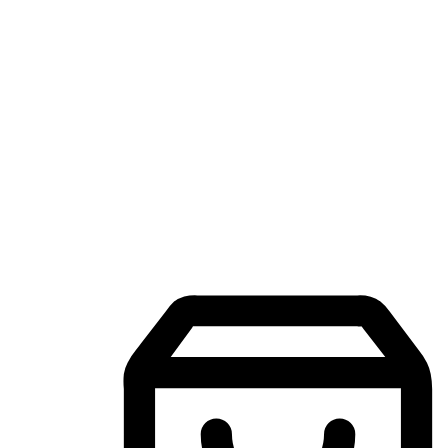
แอปพลิเคชันช้อปปิ้งบนมือถือ