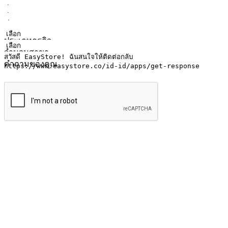
ชื่อ
ชื่อบริษัท
ที่อยู่อีเมล
หมายเลขโทรศัพท์มือถือ
ประเภทธุรกิจ
จำนวนสาขา
คำถามของคุณ
ส่งข้อมูล
ให้ลูกค้าเข้าถึงแบรนด์ของคุณง่ายขึ้น
ไม่ว่าลูกค้ากำลังนั่งทำงาน หรือ รอเพื่อนที่ร้านกาแฟ หรือทำกิ
ทุกเวลา สนุกกับการช็อปปิ้ง บนหลากหลายช่องทาง