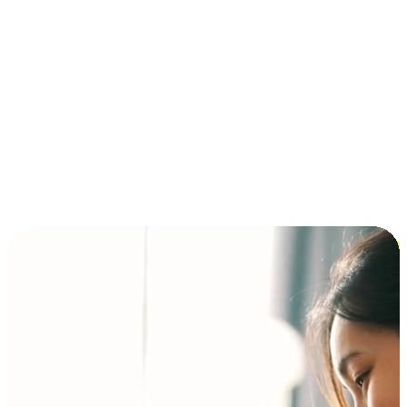
การชำระเงินแบบผ่อนชำระ ซื้อก่อนจ่ายทีหลัง (BNPL)