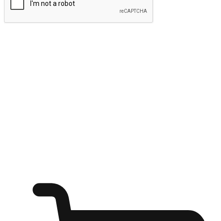
ส่งข้อมูล
ให้ลูกค้าเข้าถึงแบรนด์ของคุณง่ายขึ้น
ไม่ว่าลูกค้ากำลังนั่งทำงาน หรือ รอเพื่อนที่ร้านกาแฟ หรือทำ
กิจกรรมใดก็ตาม แบรนด์ของคุณสามารถสร้างประสบการณ์
การช็อปปิ้งแบบใหม่ที่เหนือกว่าได้ ให้ลูกค้าเข้าถึงแบรนด์ได้
อย่างง่ายทุกที่ทุกเวลา สนุกกับการช็อปปิ้ง บนหลากหลายช่อง
ทาง