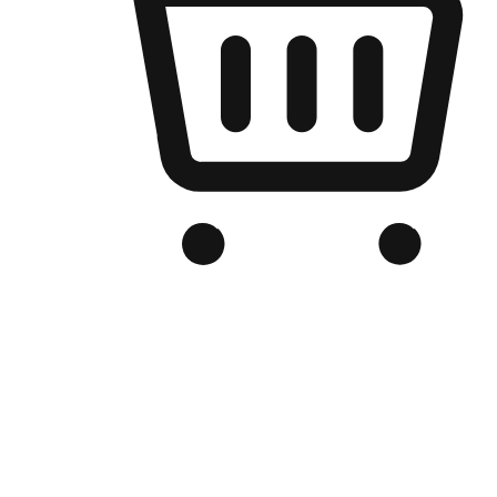
เว็บไซต์อีคอมเมิร์ซของแบรนด์