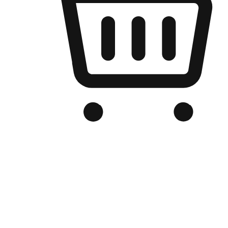
เว็บไซต์อีคอมเมิร์ซของแบรนด์