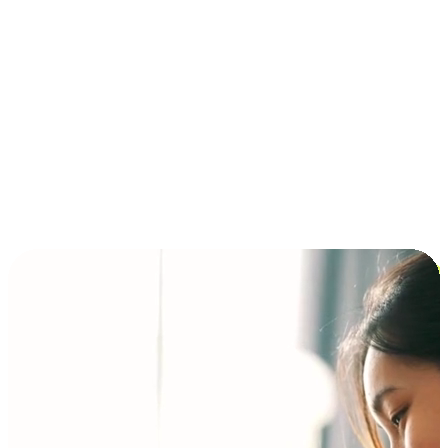
การชำระเงินแบบผ่อนชำระ ซื้อก่อนจ่ายทีหลัง (BNPL)