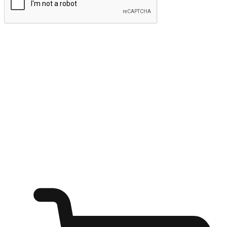
ส่งข้อมูล
ให้ลูกค้าเข้าถึงแบรนด์ของคุณง่ายขึ้น
ไม่ว่าลูกค้ากำลังนั่งทำงาน หรือ รอเพื่อนที่ร้านกาแฟ หรือทำ
กิจกรรมใดก็ตาม แบรนด์ของคุณสามารถสร้างประสบการณ์
การช็อปปิ้งแบบใหม่ที่เหนือกว่าได้ ให้ลูกค้าเข้าถึงแบรนด์ได้
อย่างง่ายทุกที่ทุกเวลา สนุกกับการช็อปปิ้ง บนหลากหลายช่อง
ทาง