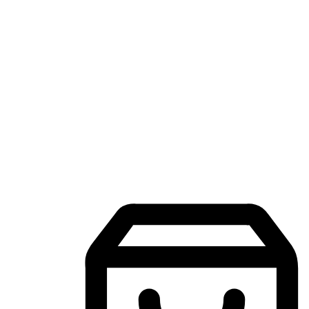
แอปพลิเคชันช้อปปิ้งบนมือถือ