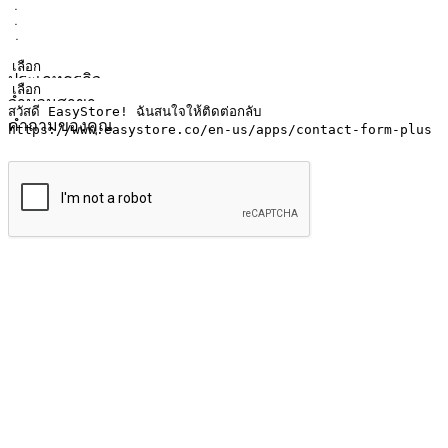
ชื่อ
ชื่อบริษัท
ที่อยู่อีเมล
หมายเลขโทรศัพท์มือถือ
ประเภทธุรกิจ
จำนวนสาขา
คำถามของคุณ
ส่งข้อมูล
ให้ลูกค้าเข้าถึงแบรนด์ของคุณง่ายขึ้น
ไม่ว่าลูกค้ากำลังนั่งทำงาน หรือ รอเพื่อนที่ร้านกาแฟ หรือทำกิ
ทุกเวลา สนุกกับการช็อปปิ้ง บนหลากหลายช่องทาง