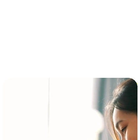
การชำระเงินแบบผ่อนชำระ ซื้อก่อนจ่ายทีหลัง (BNPL)