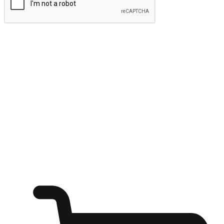
ส่งข้อมูล
ให้ลูกค้าเข้าถึงแบรนด์ของคุณง่ายขึ้น
ไม่ว่าลูกค้ากำลังนั่งทำงาน หรือ รอเพื่อนที่ร้านกาแฟ หรือทำ
กิจกรรมใดก็ตาม แบรนด์ของคุณสามารถสร้างประสบการณ์
การช็อปปิ้งแบบใหม่ที่เหนือกว่าได้ ให้ลูกค้าเข้าถึงแบรนด์ได้
อย่างง่ายทุกที่ทุกเวลา สนุกกับการช็อปปิ้ง บนหลากหลายช่อง
ทาง