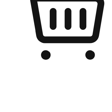
เว็บไซต์อีคอมเมิร์ซของแบรนด์