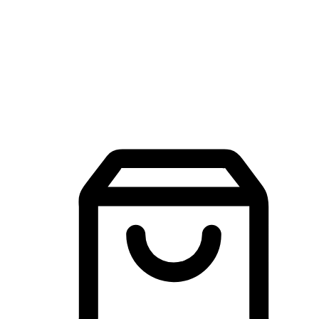
品牌探索
建立線上品牌官網，讓顧客能夠透過搜尋引擎查詢並進行更
入的互動。