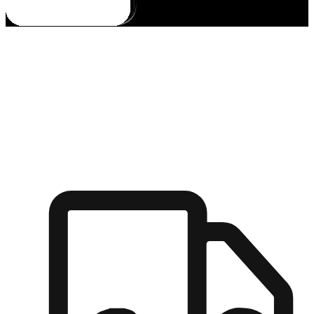
多元彈性物流
無論宅配到家或是到店自取，都能滿足顧客的需求，物流的靈
活度可成為購物決策的關鍵因素。