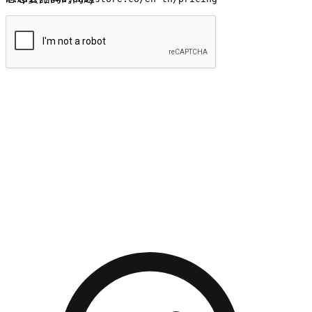
提交
流暢的購物旅程
讓顧客無論是透過手機、網頁或是應用程式都能盡情享受購
物。當他們使用不同介面卻擁有一致性的體驗時，能有效提升
對您品牌的好感度。