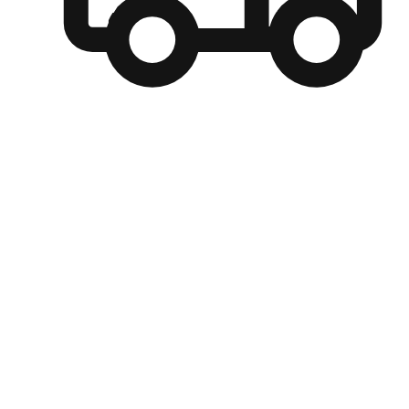
自選運送方式
顧客可以根據喜好選擇取貨日期和時間，並搭配到店自取、
商取貨或是宅配到府，達到高便捷及個人化的服務。