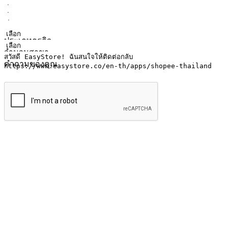
ชื่อ
ชื่อบริษัท
ที่อยู่อีเมล
หมายเลขโทรศัพท์มือถือ
ประเภทธุรกิจ
จำนวนสาขา
คำถามของคุณ
ส่งข้อมูล
ให้ลูกค้าเข้าถึงแบรนด์ของคุณง่ายขึ้น
ไม่ว่าลูกค้ากำลังนั่งทำงาน หรือ รอเพื่อนที่ร้านกาแฟ หรือทำกิ
ทุกเวลา สนุกกับการช็อปปิ้ง บนหลากหลายช่องทาง