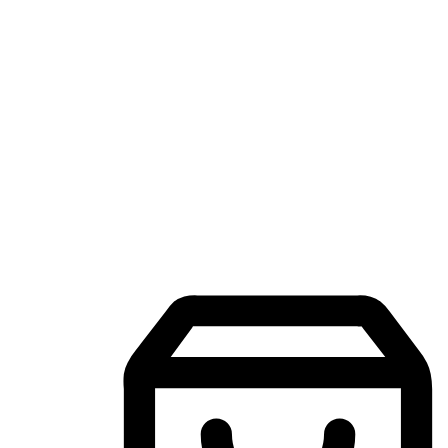
แอปพลิเคชันช้อปปิ้งบนมือถือ