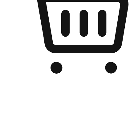
เว็บไซต์อีคอมเมิร์ซของแบรนด์