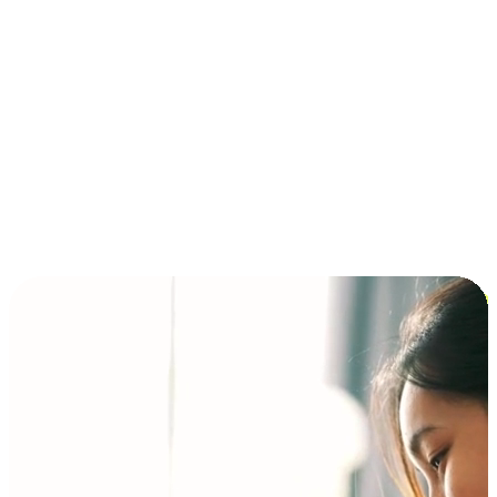
การชำระเงินแบบผ่อนชำระ ซื้อก่อนจ่ายทีหลัง (BNPL)