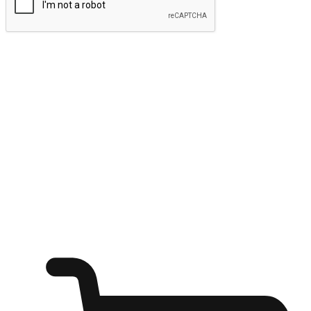
ส่งข้อมูล
ให้ลูกค้าเข้าถึงแบรนด์ของคุณง่ายขึ้น
ไม่ว่าลูกค้ากำลังนั่งทำงาน หรือ รอเพื่อนที่ร้านกาแฟ หรือทำ
กิจกรรมใดก็ตาม แบรนด์ของคุณสามารถสร้างประสบการณ์
การช็อปปิ้งแบบใหม่ที่เหนือกว่าได้ ให้ลูกค้าเข้าถึงแบรนด์ได้
อย่างง่ายทุกที่ทุกเวลา สนุกกับการช็อปปิ้ง บนหลากหลายช่อง
ทาง