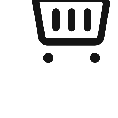
เว็บไซต์อีคอมเมิร์ซของแบรนด์