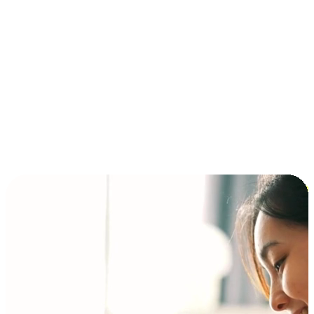
การชำระเงินแบบผ่อนชำระ ซื้อก่อนจ่ายทีหลัง (BNPL)