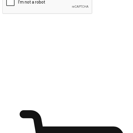
ส่งข้อมูล
ให้ลูกค้าเข้าถึงแบรนด์ของคุณง่ายขึ้น
ไม่ว่าลูกค้ากำลังนั่งทำงาน หรือ รอเพื่อนที่ร้านกาแฟ หรือทำ
กิจกรรมใดก็ตาม แบรนด์ของคุณสามารถสร้างประสบการณ์
การช็อปปิ้งแบบใหม่ที่เหนือกว่าได้ ให้ลูกค้าเข้าถึงแบรนด์ได้
อย่างง่ายทุกที่ทุกเวลา สนุกกับการช็อปปิ้ง บนหลากหลายช่อง
ทาง