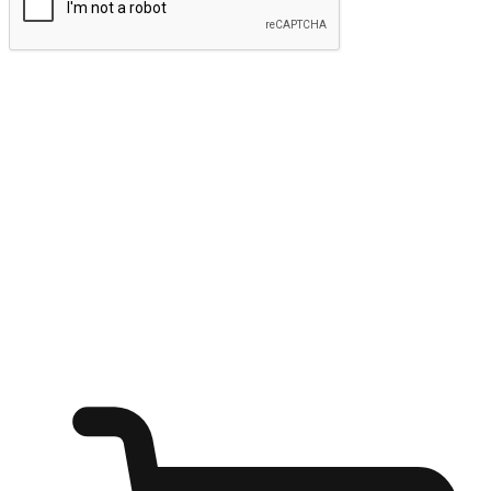
ส่งข้อมูล
ให้ลูกค้าเข้าถึงแบรนด์ของคุณง่ายขึ้น
ไม่ว่าลูกค้ากำลังนั่งทำงาน หรือ รอเพื่อนที่ร้านกาแฟ หรือทำ
กิจกรรมใดก็ตาม แบรนด์ของคุณสามารถสร้างประสบการณ์
การช็อปปิ้งแบบใหม่ที่เหนือกว่าได้ ให้ลูกค้าเข้าถึงแบรนด์ได้
อย่างง่ายทุกที่ทุกเวลา สนุกกับการช็อปปิ้ง บนหลากหลายช่อง
ทาง