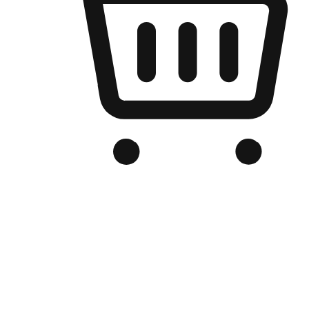
เว็บไซต์อีคอมเมิร์ซของแบรนด์