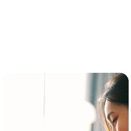
การชำระเงินแบบผ่อนชำระ ซื้อก่อนจ่ายทีหลัง (BNPL)