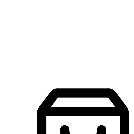
แอปพลิเคชันช้อปปิ้งบนมือถือ