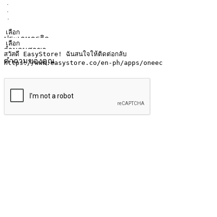
ชื่อ
ชื่อบริษัท
ที่อยู่อีเมล
หมายเลขโทรศัพท์มือถือ
ประเภทธุรกิจ
จำนวนสาขา
คำถามของคุณ
ส่งข้อมูล
ให้ลูกค้าเข้าถึงแบรนด์ของคุณง่ายขึ้น
ไม่ว่าลูกค้ากำลังนั่งทำงาน หรือ รอเพื่อนที่ร้านกาแฟ หรือทำกิ
ทุกเวลา สนุกกับการช็อปปิ้ง บนหลากหลายช่องทาง