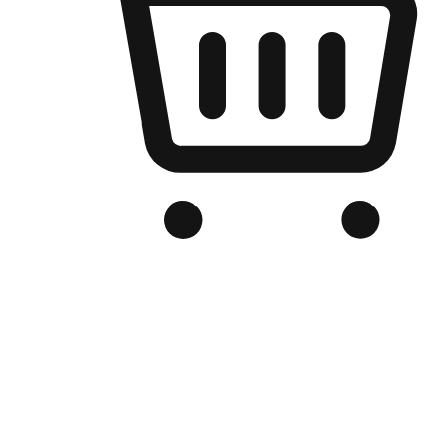
เว็บไซต์อีคอมเมิร์ซของแบรนด์