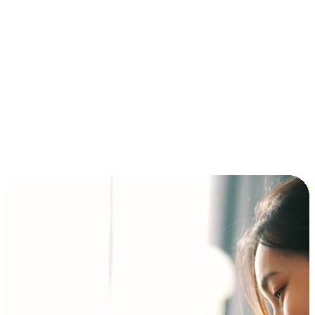
การชำระเงินแบบผ่อนชำระ ซื้อก่อนจ่ายทีหลัง (BNPL)