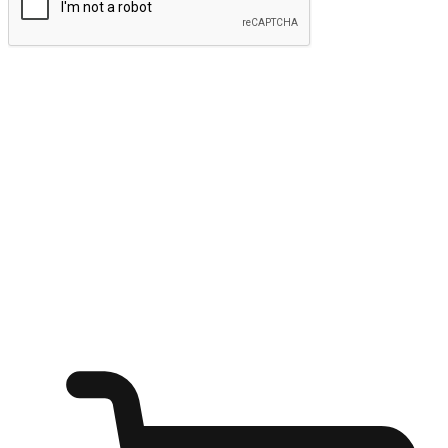
ส่งข้อมูล
ให้ลูกค้าเข้าถึงแบรนด์ของคุณง่ายขึ้น
ไม่ว่าลูกค้ากำลังนั่งทำงาน หรือ รอเพื่อนที่ร้านกาแฟ หรือทำ
กิจกรรมใดก็ตาม แบรนด์ของคุณสามารถสร้างประสบการณ์
การช็อปปิ้งแบบใหม่ที่เหนือกว่าได้ ให้ลูกค้าเข้าถึงแบรนด์ได้
อย่างง่ายทุกที่ทุกเวลา สนุกกับการช็อปปิ้ง บนหลากหลายช่อง
ทาง