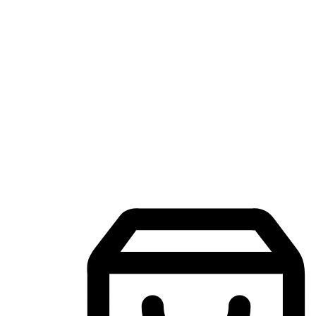
แอปพลิเคชันช้อปปิ้งบนมือถือ