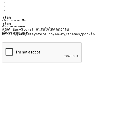
ชื่อ
ชื่อบริษัท
ที่อยู่อีเมล
หมายเลขโทรศัพท์มือถือ
ประเภทธุรกิจ
จำนวนสาขา
คำถามของคุณ
ส่งข้อมูล
ให้ลูกค้าเข้าถึงแบรนด์ของคุณง่ายขึ้น
ไม่ว่าลูกค้ากำลังนั่งทำงาน หรือ รอเพื่อนที่ร้านกาแฟ หรือทำกิ
ทุกเวลา สนุกกับการช็อปปิ้ง บนหลากหลายช่องทาง