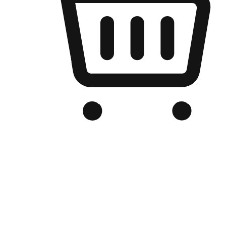
เว็บไซต์อีคอมเมิร์ซของแบรนด์