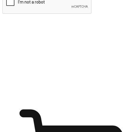
ส่งข้อมูล
ให้ลูกค้าเข้าถึงแบรนด์ของคุณง่ายขึ้น
ไม่ว่าลูกค้ากำลังนั่งทำงาน หรือ รอเพื่อนที่ร้านกาแฟ หรือทำ
กิจกรรมใดก็ตาม แบรนด์ของคุณสามารถสร้างประสบการณ์
การช็อปปิ้งแบบใหม่ที่เหนือกว่าได้ ให้ลูกค้าเข้าถึงแบรนด์ได้
อย่างง่ายทุกที่ทุกเวลา สนุกกับการช็อปปิ้ง บนหลากหลายช่อง
ทาง