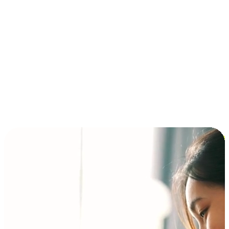
การชำระเงินแบบผ่อนชำระ ซื้อก่อนจ่ายทีหลัง (BNPL)