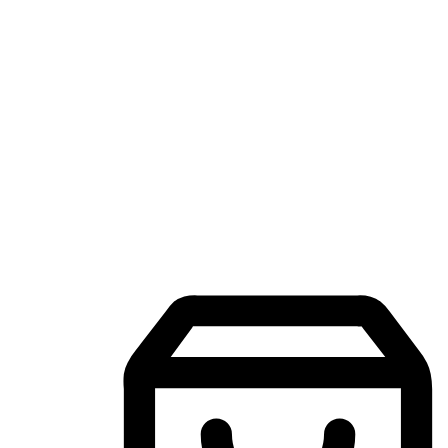
แอปพลิเคชันช้อปปิ้งบนมือถือ