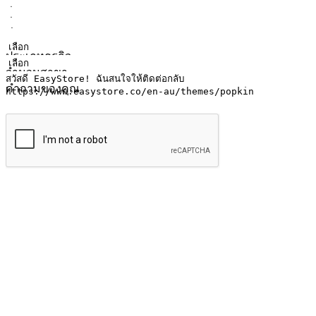
ชื่อ
ชื่อบริษัท
ที่อยู่อีเมล
หมายเลขโทรศัพท์มือถือ
ประเภทธุรกิจ
จำนวนสาขา
คำถามของคุณ
ส่งข้อมูล
ให้ลูกค้าเข้าถึงแบรนด์ของคุณง่ายขึ้น
ไม่ว่าลูกค้ากำลังนั่งทำงาน หรือ รอเพื่อนที่ร้านกาแฟ หรือทำกิ
ทุกเวลา สนุกกับการช็อปปิ้ง บนหลากหลายช่องทาง