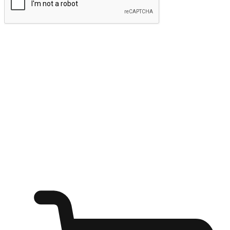
ส่งข้อมูล
ให้ลูกค้าเข้าถึงแบรนด์ของคุณง่ายขึ้น
ไม่ว่าลูกค้ากำลังนั่งทำงาน หรือ รอเพื่อนที่ร้านกาแฟ หรือทำ
กิจกรรมใดก็ตาม แบรนด์ของคุณสามารถสร้างประสบการณ์
การช็อปปิ้งแบบใหม่ที่เหนือกว่าได้ ให้ลูกค้าเข้าถึงแบรนด์ได้
อย่างง่ายทุกที่ทุกเวลา สนุกกับการช็อปปิ้ง บนหลากหลายช่อง
ทาง