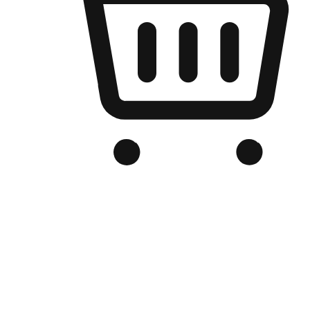
เว็บไซต์อีคอมเมิร์ซของแบรนด์