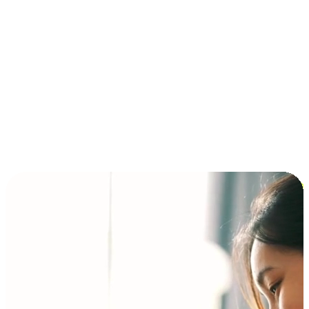
การชำระเงินแบบผ่อนชำระ ซื้อก่อนจ่ายทีหลัง (BNPL)