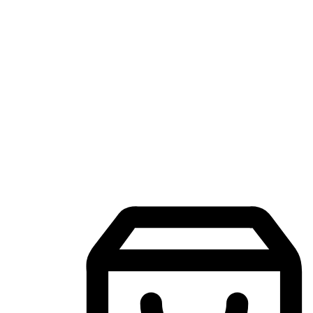
แอปพลิเคชันช้อปปิ้งบนมือถือ