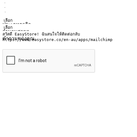
ชื่อ
ชื่อบริษัท
ที่อยู่อีเมล
หมายเลขโทรศัพท์มือถือ
ประเภทธุรกิจ
จำนวนสาขา
คำถามของคุณ
ส่งข้อมูล
ให้ลูกค้าเข้าถึงแบรนด์ของคุณง่ายขึ้น
ไม่ว่าลูกค้ากำลังนั่งทำงาน หรือ รอเพื่อนที่ร้านกาแฟ หรือทำกิ
ทุกเวลา สนุกกับการช็อปปิ้ง บนหลากหลายช่องทาง