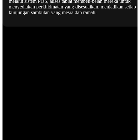
melalui sistem POS, akses tabiat membeli-belah mereka untuk
menyediakan perkhidmatan yang disesuaikan, menjadikan setiap
kunjungan sambutan yang mesra dan ramah.