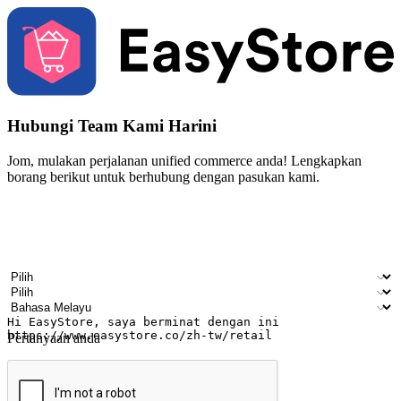
Hubungi Team Kami Harini
Jom, mulakan perjalanan unified commerce anda! Lengkapkan
borang berikut untuk berhubung dengan pasukan kami.
Nama
Nama syarikat
Alamat e-mel
Nombor telefon bimbit
Industri perniagaan
Kedai fizikal
Bahasa pilihan
Pertanyaan anda