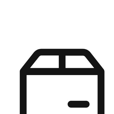
Kuasa pilihan di tangan pelanggan anda dengan pengalaman yang
disesuaikan. Dari fleksibiliti "Beli Dalam Talian, Ambil Di Kedai"
hingga kemudahan "Beli Di Kedai, Hantar Ke Rumah", kami
memastikan setiap aspek pengalaman membeli-belah disesuaikan
untuk memenuhi keperluan mereka.