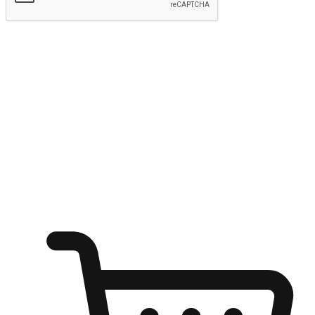
Hantar
Menyinari kegembiraan membeli-belah
di mana sahaja
Ubah setiap saat menjadi peluang untuk penemuan, sama ada dari
meja pejabat, keselesaan sofa, ataupun semasa menunggu kawan di
kedai kopi. Berikan pelanggan kebebasan untuk menjelajah
keinginan berbelanja dari mana-mana dan berbelanja melalui laman
web atau aplikasi mudah alih.