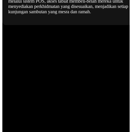
melalui sistem POS, akses tabiat membeli-belah mereka untuk
menyediakan perkhidmatan yang disesuaikan, menjadikan setiap
kunjungan sambutan yang mesra dan ramah.