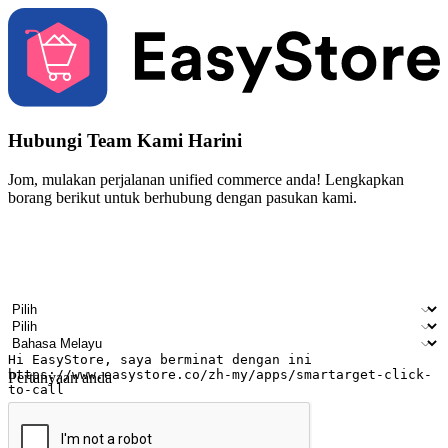
Hubungi Team Kami Harini
Jom, mulakan perjalanan unified commerce anda! Lengkapkan
borang berikut untuk berhubung dengan pasukan kami.
Nama
Nama syarikat
Alamat e-mel
Nombor telefon bimbit
Industri perniagaan
Kedai fizikal
Bahasa pilihan
Pertanyaan anda