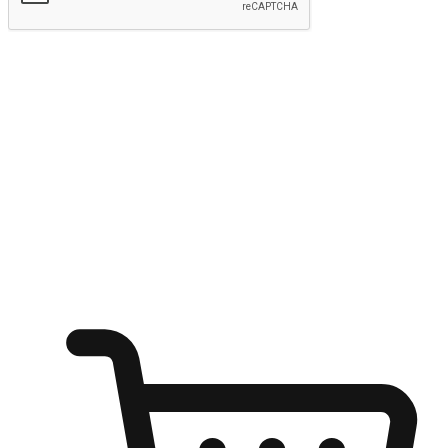
Hantar
Menyinari kegembiraan membeli-belah
di mana sahaja
Ubah setiap saat menjadi peluang untuk penemuan, sama ada dari
meja pejabat, keselesaan sofa, ataupun semasa menunggu kawan di
kedai kopi. Berikan pelanggan kebebasan untuk menjelajah
keinginan berbelanja dari mana-mana dan berbelanja melalui laman
web atau aplikasi mudah alih.