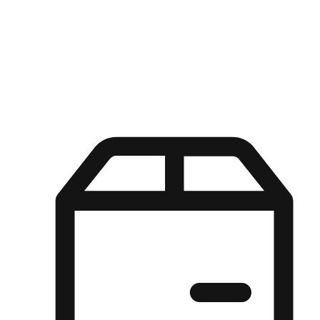
Kuasa pilihan di tangan pelanggan anda dengan pengalaman yang
disesuaikan. Dari fleksibiliti "Beli Dalam Talian, Ambil Di Kedai"
hingga kemudahan "Beli Di Kedai, Hantar Ke Rumah", kami
memastikan setiap aspek pengalaman membeli-belah disesuaikan
untuk memenuhi keperluan mereka.