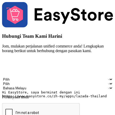
Hubungi Team Kami Harini
Jom, mulakan perjalanan unified commerce anda! Lengkapkan
borang berikut untuk berhubung dengan pasukan kami.
Nama
Nama syarikat
Alamat e-mel
Nombor telefon bimbit
Industri perniagaan
Kedai fizikal
Bahasa pilihan
Pertanyaan anda