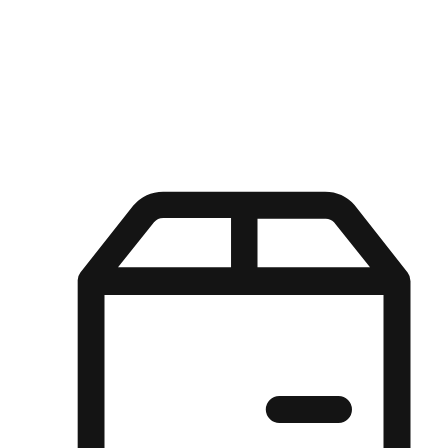
Kuasa pilihan di tangan pelanggan anda dengan pengalaman yang
disesuaikan. Dari fleksibiliti "Beli Dalam Talian, Ambil Di Kedai"
hingga kemudahan "Beli Di Kedai, Hantar Ke Rumah", kami
memastikan setiap aspek pengalaman membeli-belah disesuaikan
untuk memenuhi keperluan mereka.