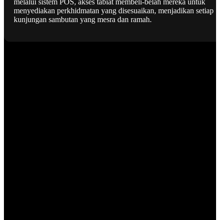
melalui sistem POS, akses tabiat membeli-belah mereka untuk
menyediakan perkhidmatan yang disesuaikan, menjadikan setiap
kunjungan sambutan yang mesra dan ramah.