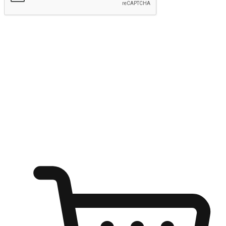
Hantar
Menyinari kegembiraan membeli-belah
di mana sahaja
Ubah setiap saat menjadi peluang untuk penemuan, sama ada dari
meja pejabat, keselesaan sofa, ataupun semasa menunggu kawan di
kedai kopi. Berikan pelanggan kebebasan untuk menjelajah
keinginan berbelanja dari mana-mana dan berbelanja melalui laman
web atau aplikasi mudah alih.