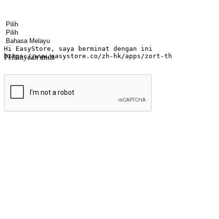
Nama
Nama syarikat
Alamat e-mel
Nombor telefon bimbit
Industri perniagaan
Kedai fizikal
Bahasa pilihan
Pertanyaan anda
Hantar
Menyinari kegembiraan membeli-belah di
Ubah setiap saat menjadi peluang untuk penemuan, sama ada dari me
berbelanja dari mana-mana dan berbelanja melalui laman web atau apl