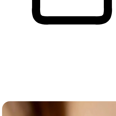
Membeli-Belah Lintas Peranti