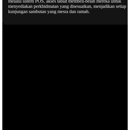
melalui sistem POS, akses tabiat membeli-belah mereka untuk
menyediakan perkhidmatan yang disesuaikan, menjadikan setiap
kunjungan sambutan yang mesra dan ramah.