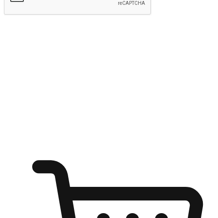
Hantar
Menyinari kegembiraan membeli-belah
di mana sahaja
Ubah setiap saat menjadi peluang untuk penemuan, sama ada dari
meja pejabat, keselesaan sofa, ataupun semasa menunggu kawan di
kedai kopi. Berikan pelanggan kebebasan untuk menjelajah
keinginan berbelanja dari mana-mana dan berbelanja melalui laman
web atau aplikasi mudah alih.