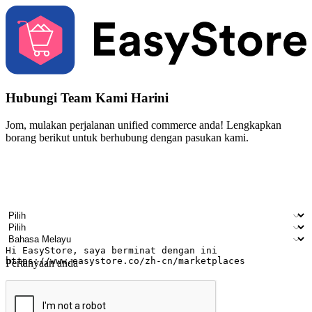
Hubungi Team Kami Harini
Jom, mulakan perjalanan unified commerce anda! Lengkapkan
borang berikut untuk berhubung dengan pasukan kami.
Nama
Nama syarikat
Alamat e-mel
Nombor telefon bimbit
Industri perniagaan
Kedai fizikal
Bahasa pilihan
Pertanyaan anda