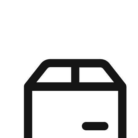
Kuasa pilihan di tangan pelanggan anda dengan pengalaman yang
disesuaikan. Dari fleksibiliti "Beli Dalam Talian, Ambil Di Kedai"
hingga kemudahan "Beli Di Kedai, Hantar Ke Rumah", kami
memastikan setiap aspek pengalaman membeli-belah disesuaikan
untuk memenuhi keperluan mereka.