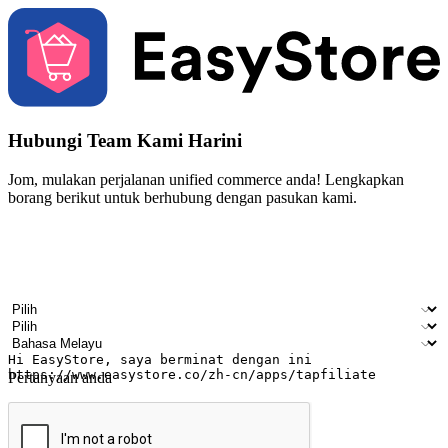
Hubungi Team Kami Harini
Jom, mulakan perjalanan unified commerce anda! Lengkapkan
borang berikut untuk berhubung dengan pasukan kami.
Nama
Nama syarikat
Alamat e-mel
Nombor telefon bimbit
Industri perniagaan
Kedai fizikal
Bahasa pilihan
Pertanyaan anda