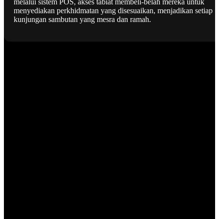
melalui sistem POS, akses tabiat membeli-belah mereka untuk
menyediakan perkhidmatan yang disesuaikan, menjadikan setiap
kunjungan sambutan yang mesra dan ramah.