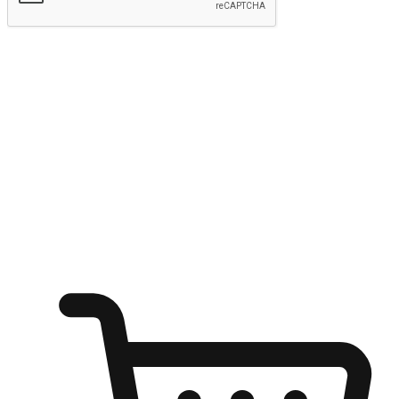
Hantar
Menyinari kegembiraan membeli-belah
di mana sahaja
Ubah setiap saat menjadi peluang untuk penemuan, sama ada dari
meja pejabat, keselesaan sofa, ataupun semasa menunggu kawan di
kedai kopi. Berikan pelanggan kebebasan untuk menjelajah
keinginan berbelanja dari mana-mana dan berbelanja melalui laman
web atau aplikasi mudah alih.