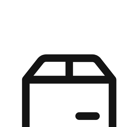
Kuasa pilihan di tangan pelanggan anda dengan pengalaman yang
disesuaikan. Dari fleksibiliti "Beli Dalam Talian, Ambil Di Kedai"
hingga kemudahan "Beli Di Kedai, Hantar Ke Rumah", kami
memastikan setiap aspek pengalaman membeli-belah disesuaikan
untuk memenuhi keperluan mereka.