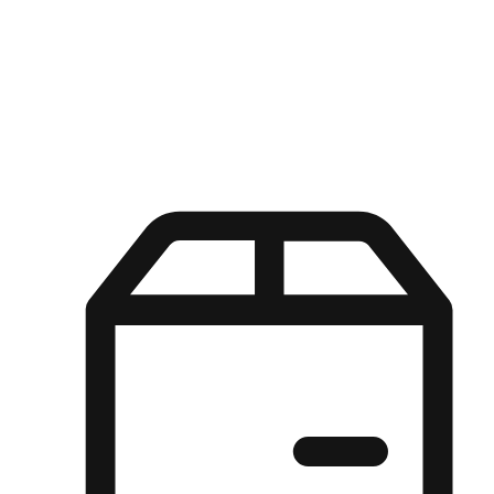
Kuasa pilihan di tangan pelanggan anda dengan pengalaman yang
disesuaikan. Dari fleksibiliti "Beli Dalam Talian, Ambil Di Kedai"
hingga kemudahan "Beli Di Kedai, Hantar Ke Rumah", kami
memastikan setiap aspek pengalaman membeli-belah disesuaikan
untuk memenuhi keperluan mereka.