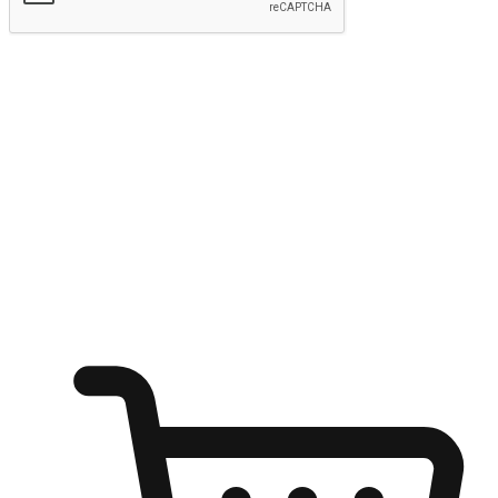
Hantar
Menyinari kegembiraan membeli-belah
di mana sahaja
Ubah setiap saat menjadi peluang untuk penemuan, sama ada dari
meja pejabat, keselesaan sofa, ataupun semasa menunggu kawan di
kedai kopi. Berikan pelanggan kebebasan untuk menjelajah
keinginan berbelanja dari mana-mana dan berbelanja melalui laman
web atau aplikasi mudah alih.