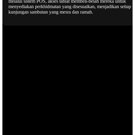
melalui sistem POS, akses tabiat membeli-belah mereka untuk
menyediakan perkhidmatan yang disesuaikan, menjadikan setiap
kunjungan sambutan yang mesra dan ramah.