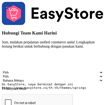
Hubungi Team Kami Harini
Jom, mulakan perjalanan unified commerce anda! Lengkapkan
borang berikut untuk berhubung dengan pasukan kami.
Nama
Nama syarikat
Alamat e-mel
Nombor telefon bimbit
Industri perniagaan
Kedai fizikal
Bahasa pilihan
Pertanyaan anda