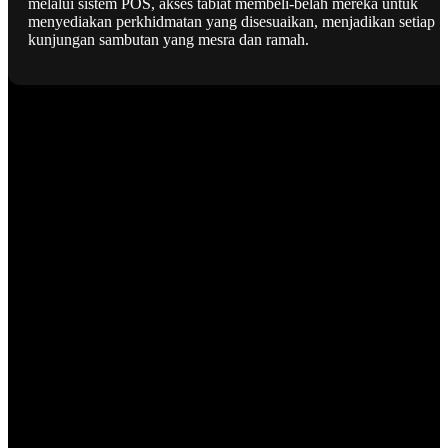
melalui sistem POS, akses tabiat membeli-belah mereka untuk
menyediakan perkhidmatan yang disesuaikan, menjadikan setiap
kunjungan sambutan yang mesra dan ramah.