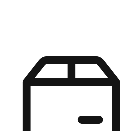
Kuasa pilihan di tangan pelanggan anda dengan pengalaman yang
disesuaikan. Dari fleksibiliti "Beli Dalam Talian, Ambil Di Kedai"
hingga kemudahan "Beli Di Kedai, Hantar Ke Rumah", kami
memastikan setiap aspek pengalaman membeli-belah disesuaikan
untuk memenuhi keperluan mereka.