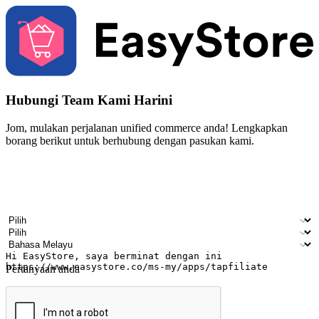
Hubungi Team Kami Harini
Jom, mulakan perjalanan unified commerce anda! Lengkapkan
borang berikut untuk berhubung dengan pasukan kami.
Nama
Nama syarikat
Alamat e-mel
Nombor telefon bimbit
Industri perniagaan
Kedai fizikal
Bahasa pilihan
Pertanyaan anda