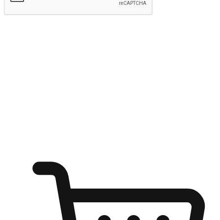
Hantar
Menyinari kegembiraan membeli-belah
di mana sahaja
Ubah setiap saat menjadi peluang untuk penemuan, sama ada dari
meja pejabat, keselesaan sofa, ataupun semasa menunggu kawan di
kedai kopi. Berikan pelanggan kebebasan untuk menjelajah
keinginan berbelanja dari mana-mana dan berbelanja melalui laman
web atau aplikasi mudah alih.