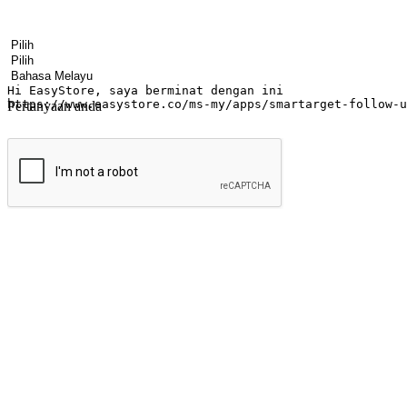
Nama
Nama syarikat
Alamat e-mel
Nombor telefon bimbit
Industri perniagaan
Kedai fizikal
Bahasa pilihan
Pertanyaan anda
Hantar
Menyinari kegembiraan membeli-belah di
Ubah setiap saat menjadi peluang untuk penemuan, sama ada dari me
berbelanja dari mana-mana dan berbelanja melalui laman web atau apl