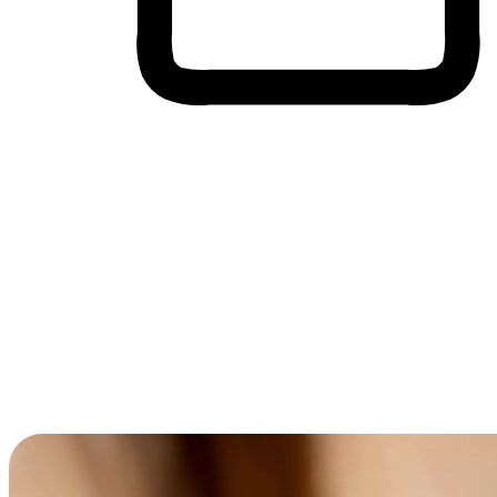
Membeli-Belah Lintas Peranti