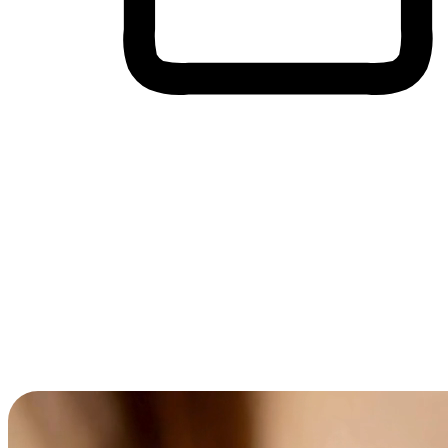
Membeli-Belah Lintas Peranti