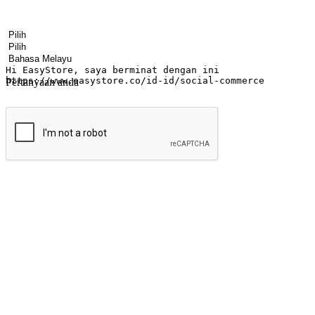
Nama
Nama syarikat
Alamat e-mel
Nombor telefon bimbit
Industri perniagaan
Kedai fizikal
Bahasa pilihan
Pertanyaan anda
Hantar
Menyinari kegembiraan membeli-belah di
Ubah setiap saat menjadi peluang untuk penemuan, sama ada dari me
berbelanja dari mana-mana dan berbelanja melalui laman web atau apl