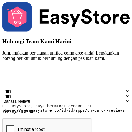
Hubungi Team Kami Harini
Jom, mulakan perjalanan unified commerce anda! Lengkapkan
borang berikut untuk berhubung dengan pasukan kami.
Nama
Nama syarikat
Alamat e-mel
Nombor telefon bimbit
Industri perniagaan
Kedai fizikal
Bahasa pilihan
Pertanyaan anda