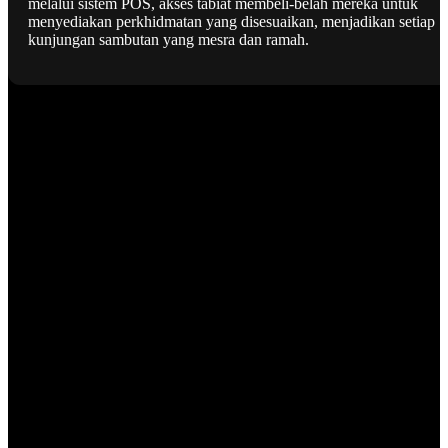
melalui sistem POS, akses tabiat membeli-belah mereka untuk
menyediakan perkhidmatan yang disesuaikan, menjadikan setiap
kunjungan sambutan yang mesra dan ramah.