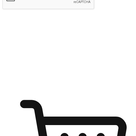
Hantar
Menyinari kegembiraan membeli-belah
di mana sahaja
Ubah setiap saat menjadi peluang untuk penemuan, sama ada dari
meja pejabat, keselesaan sofa, ataupun semasa menunggu kawan di
kedai kopi. Berikan pelanggan kebebasan untuk menjelajah
keinginan berbelanja dari mana-mana dan berbelanja melalui laman
web atau aplikasi mudah alih.