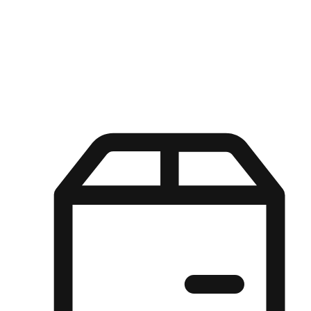
Kuasa pilihan di tangan pelanggan anda dengan pengalaman yang
disesuaikan. Dari fleksibiliti "Beli Dalam Talian, Ambil Di Kedai"
hingga kemudahan "Beli Di Kedai, Hantar Ke Rumah", kami
memastikan setiap aspek pengalaman membeli-belah disesuaikan
untuk memenuhi keperluan mereka.