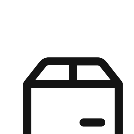
Kuasa pilihan di tangan pelanggan anda dengan pengalaman yang
disesuaikan. Dari fleksibiliti "Beli Dalam Talian, Ambil Di Kedai"
hingga kemudahan "Beli Di Kedai, Hantar Ke Rumah", kami
memastikan setiap aspek pengalaman membeli-belah disesuaikan
untuk memenuhi keperluan mereka.