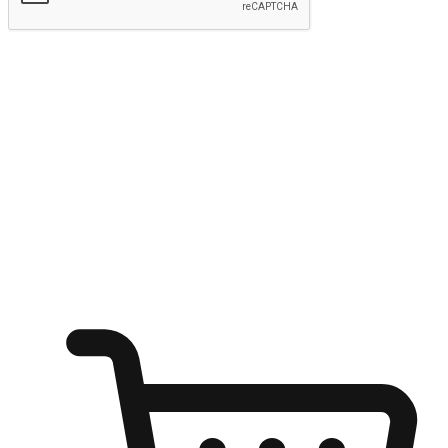
Hantar
Menyinari kegembiraan membeli-belah
di mana sahaja
Ubah setiap saat menjadi peluang untuk penemuan, sama ada dari
meja pejabat, keselesaan sofa, ataupun semasa menunggu kawan di
kedai kopi. Berikan pelanggan kebebasan untuk menjelajah
keinginan berbelanja dari mana-mana dan berbelanja melalui laman
web atau aplikasi mudah alih.