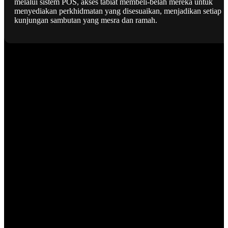
melalui sistem POS, akses tabiat membeli-belah mereka untuk
menyediakan perkhidmatan yang disesuaikan, menjadikan setiap
kunjungan sambutan yang mesra dan ramah.