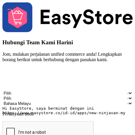
Hubungi Team Kami Harini
Jom, mulakan perjalanan unified commerce anda! Lengkapkan
borang berikut untuk berhubung dengan pasukan kami.
Nama
Nama syarikat
Alamat e-mel
Nombor telefon bimbit
Industri perniagaan
Kedai fizikal
Bahasa pilihan
Pertanyaan anda