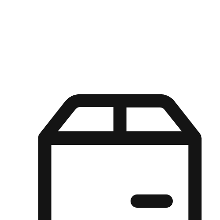
Kuasa pilihan di tangan pelanggan anda dengan pengalaman yang
disesuaikan. Dari fleksibiliti "Beli Dalam Talian, Ambil Di Kedai"
hingga kemudahan "Beli Di Kedai, Hantar Ke Rumah", kami
memastikan setiap aspek pengalaman membeli-belah disesuaikan
untuk memenuhi keperluan mereka.