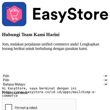
Hubungi Team Kami Harini
Jom, mulakan perjalanan unified commerce anda! Lengkapkan
borang berikut untuk berhubung dengan pasukan kami.
Nama
Nama syarikat
Alamat e-mel
Nombor telefon bimbit
Industri perniagaan
Kedai fizikal
Bahasa pilihan
Pertanyaan anda