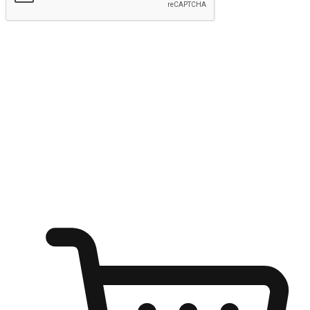
Hantar
Menyinari kegembiraan membeli-belah
di mana sahaja
Ubah setiap saat menjadi peluang untuk penemuan, sama ada dari
meja pejabat, keselesaan sofa, ataupun semasa menunggu kawan di
kedai kopi. Berikan pelanggan kebebasan untuk menjelajah
keinginan berbelanja dari mana-mana dan berbelanja melalui laman
web atau aplikasi mudah alih.