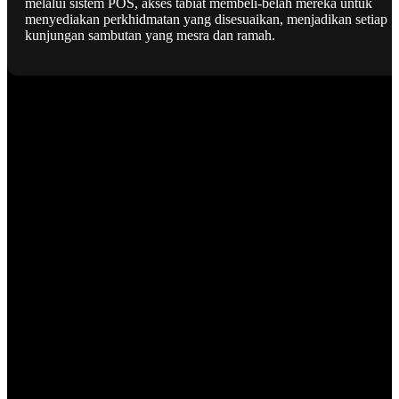
melalui sistem POS, akses tabiat membeli-belah mereka untuk
menyediakan perkhidmatan yang disesuaikan, menjadikan setiap
kunjungan sambutan yang mesra dan ramah.