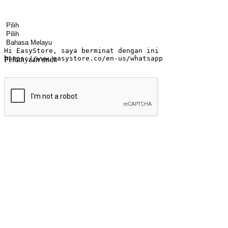
Nama
Nama syarikat
Alamat e-mel
Nombor telefon bimbit
Industri perniagaan
Kedai fizikal
Bahasa pilihan
Pertanyaan anda
Hantar
Menyinari kegembiraan membeli-belah di
Ubah setiap saat menjadi peluang untuk penemuan, sama ada dari me
berbelanja dari mana-mana dan berbelanja melalui laman web atau apl