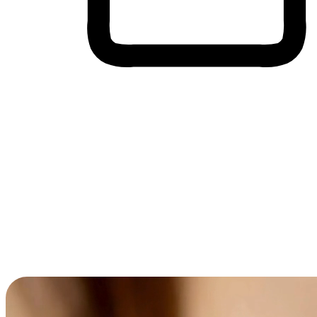
Membeli-Belah Lintas Peranti