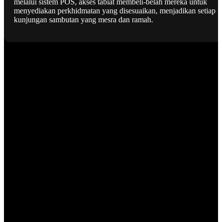
melalui sistem POS, akses tabiat membeli-belah mereka untuk
menyediakan perkhidmatan yang disesuaikan, menjadikan setiap
kunjungan sambutan yang mesra dan ramah.