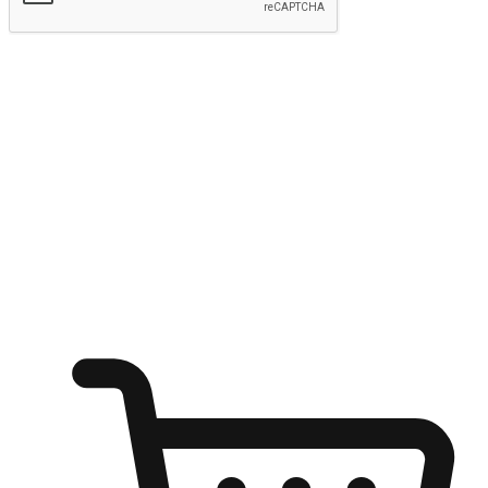
Hantar
Menyinari kegembiraan membeli-belah
di mana sahaja
Ubah setiap saat menjadi peluang untuk penemuan, sama ada dari
meja pejabat, keselesaan sofa, ataupun semasa menunggu kawan di
kedai kopi. Berikan pelanggan kebebasan untuk menjelajah
keinginan berbelanja dari mana-mana dan berbelanja melalui laman
web atau aplikasi mudah alih.