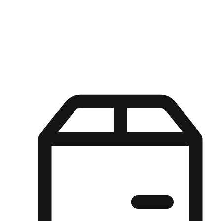
Kuasa pilihan di tangan pelanggan anda dengan pengalaman yang
disesuaikan. Dari fleksibiliti "Beli Dalam Talian, Ambil Di Kedai"
hingga kemudahan "Beli Di Kedai, Hantar Ke Rumah", kami
memastikan setiap aspek pengalaman membeli-belah disesuaikan
untuk memenuhi keperluan mereka.