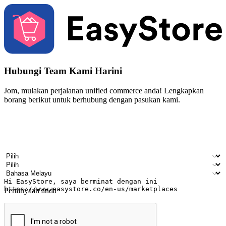
Hubungi Team Kami Harini
Jom, mulakan perjalanan unified commerce anda! Lengkapkan
borang berikut untuk berhubung dengan pasukan kami.
Nama
Nama syarikat
Alamat e-mel
Nombor telefon bimbit
Industri perniagaan
Kedai fizikal
Bahasa pilihan
Pertanyaan anda