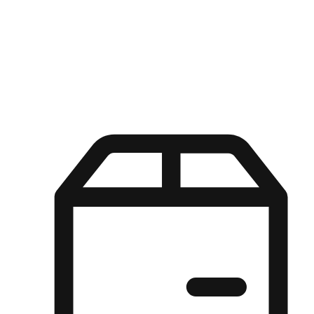
Kuasa pilihan di tangan pelanggan anda dengan pengalaman yang
disesuaikan. Dari fleksibiliti "Beli Dalam Talian, Ambil Di Kedai"
hingga kemudahan "Beli Di Kedai, Hantar Ke Rumah", kami
memastikan setiap aspek pengalaman membeli-belah disesuaikan
untuk memenuhi keperluan mereka.