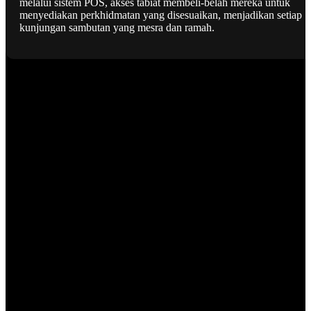
melalui sistem POS, akses tabiat membeli-belah mereka untuk
menyediakan perkhidmatan yang disesuaikan, menjadikan setiap
kunjungan sambutan yang mesra dan ramah.