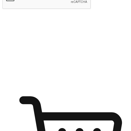
Hantar
Menyinari kegembiraan membeli-belah
di mana sahaja
Ubah setiap saat menjadi peluang untuk penemuan, sama ada dari
meja pejabat, keselesaan sofa, ataupun semasa menunggu kawan di
kedai kopi. Berikan pelanggan kebebasan untuk menjelajah
keinginan berbelanja dari mana-mana dan berbelanja melalui laman
web atau aplikasi mudah alih.