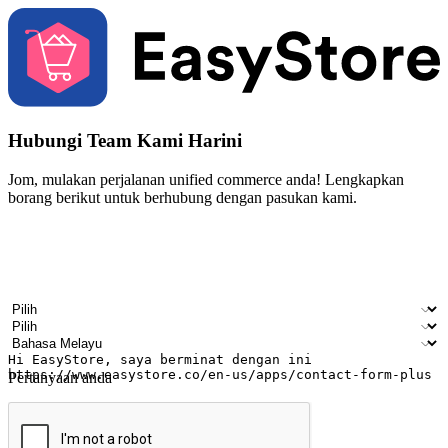
Hubungi Team Kami Harini
Jom, mulakan perjalanan unified commerce anda! Lengkapkan
borang berikut untuk berhubung dengan pasukan kami.
Nama
Nama syarikat
Alamat e-mel
Nombor telefon bimbit
Industri perniagaan
Kedai fizikal
Bahasa pilihan
Pertanyaan anda