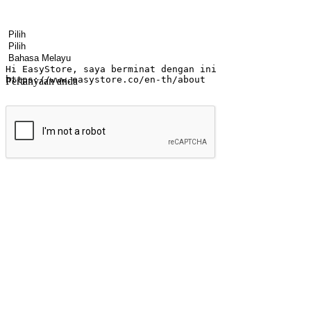
Nama
Nama syarikat
Alamat e-mel
Nombor telefon bimbit
Industri perniagaan
Kedai fizikal
Bahasa pilihan
Pertanyaan anda
Hantar
Menyinari kegembiraan membeli-belah di
Ubah setiap saat menjadi peluang untuk penemuan, sama ada dari me
berbelanja dari mana-mana dan berbelanja melalui laman web atau apl