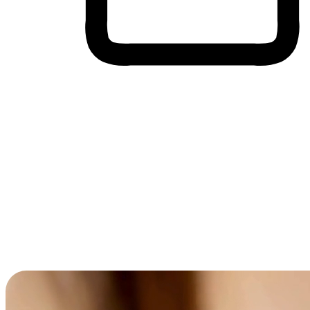
Membeli-Belah Lintas Peranti