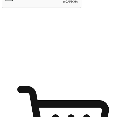
Hantar
Menyinari kegembiraan membeli-belah
di mana sahaja
Ubah setiap saat menjadi peluang untuk penemuan, sama ada dari
meja pejabat, keselesaan sofa, ataupun semasa menunggu kawan di
kedai kopi. Berikan pelanggan kebebasan untuk menjelajah
keinginan berbelanja dari mana-mana dan berbelanja melalui laman
web atau aplikasi mudah alih.