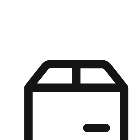
Kuasa pilihan di tangan pelanggan anda dengan pengalaman yang
disesuaikan. Dari fleksibiliti "Beli Dalam Talian, Ambil Di Kedai"
hingga kemudahan "Beli Di Kedai, Hantar Ke Rumah", kami
memastikan setiap aspek pengalaman membeli-belah disesuaikan
untuk memenuhi keperluan mereka.