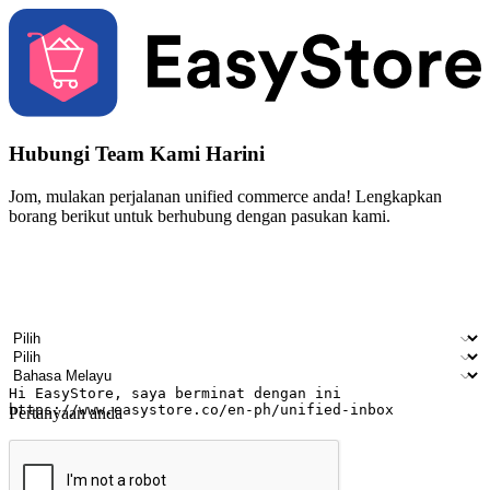
Hubungi Team Kami Harini
Jom, mulakan perjalanan unified commerce anda! Lengkapkan
borang berikut untuk berhubung dengan pasukan kami.
Nama
Nama syarikat
Alamat e-mel
Nombor telefon bimbit
Industri perniagaan
Kedai fizikal
Bahasa pilihan
Pertanyaan anda