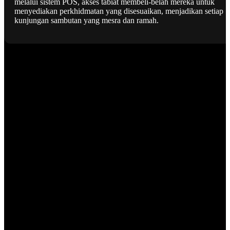
melalui sistem POS, akses tabiat membeli-belah mereka untuk
menyediakan perkhidmatan yang disesuaikan, menjadikan setiap
kunjungan sambutan yang mesra dan ramah.