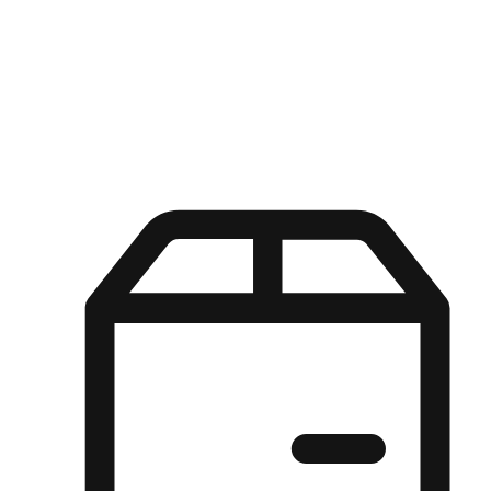
Kuasa pilihan di tangan pelanggan anda dengan pengalaman yang
disesuaikan. Dari fleksibiliti "Beli Dalam Talian, Ambil Di Kedai"
hingga kemudahan "Beli Di Kedai, Hantar Ke Rumah", kami
memastikan setiap aspek pengalaman membeli-belah disesuaikan
untuk memenuhi keperluan mereka.