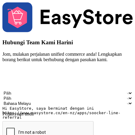
Hubungi Team Kami Harini
Jom, mulakan perjalanan unified commerce anda! Lengkapkan
borang berikut untuk berhubung dengan pasukan kami.
Nama
Nama syarikat
Alamat e-mel
Nombor telefon bimbit
Industri perniagaan
Kedai fizikal
Bahasa pilihan
Pertanyaan anda