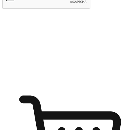
Hantar
Menyinari kegembiraan membeli-belah
di mana sahaja
Ubah setiap saat menjadi peluang untuk penemuan, sama ada dari
meja pejabat, keselesaan sofa, ataupun semasa menunggu kawan di
kedai kopi. Berikan pelanggan kebebasan untuk menjelajah
keinginan berbelanja dari mana-mana dan berbelanja melalui laman
web atau aplikasi mudah alih.