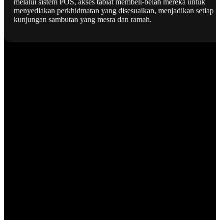
melalui sistem POS, akses tabiat membeli-belah mereka untuk
menyediakan perkhidmatan yang disesuaikan, menjadikan setiap
kunjungan sambutan yang mesra dan ramah.