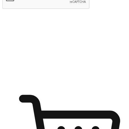
Hantar
Menyinari kegembiraan membeli-belah
di mana sahaja
Ubah setiap saat menjadi peluang untuk penemuan, sama ada dari
meja pejabat, keselesaan sofa, ataupun semasa menunggu kawan di
kedai kopi. Berikan pelanggan kebebasan untuk menjelajah
keinginan berbelanja dari mana-mana dan berbelanja melalui laman
web atau aplikasi mudah alih.