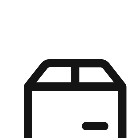
Kuasa pilihan di tangan pelanggan anda dengan pengalaman yang
disesuaikan. Dari fleksibiliti "Beli Dalam Talian, Ambil Di Kedai"
hingga kemudahan "Beli Di Kedai, Hantar Ke Rumah", kami
memastikan setiap aspek pengalaman membeli-belah disesuaikan
untuk memenuhi keperluan mereka.