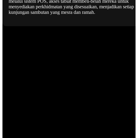
melalui sistem POS, akses tabiat membeli-belah mereka untuk
menyediakan perkhidmatan yang disesuaikan, menjadikan setiap
kunjungan sambutan yang mesra dan ramah.