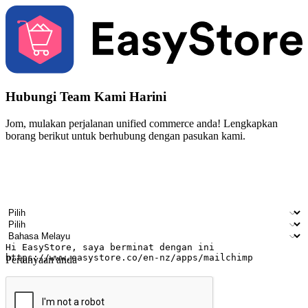
Hubungi Team Kami Harini
Jom, mulakan perjalanan unified commerce anda! Lengkapkan
borang berikut untuk berhubung dengan pasukan kami.
Nama
Nama syarikat
Alamat e-mel
Nombor telefon bimbit
Industri perniagaan
Kedai fizikal
Bahasa pilihan
Pertanyaan anda