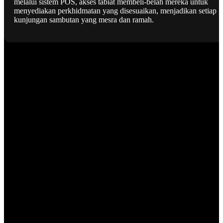
melalui sistem POS, akses tabiat membeli-belah mereka untuk
menyediakan perkhidmatan yang disesuaikan, menjadikan setiap
kunjungan sambutan yang mesra dan ramah.