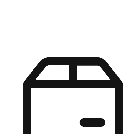
Kuasa pilihan di tangan pelanggan anda dengan pengalaman yang
disesuaikan. Dari fleksibiliti "Beli Dalam Talian, Ambil Di Kedai"
hingga kemudahan "Beli Di Kedai, Hantar Ke Rumah", kami
memastikan setiap aspek pengalaman membeli-belah disesuaikan
untuk memenuhi keperluan mereka.