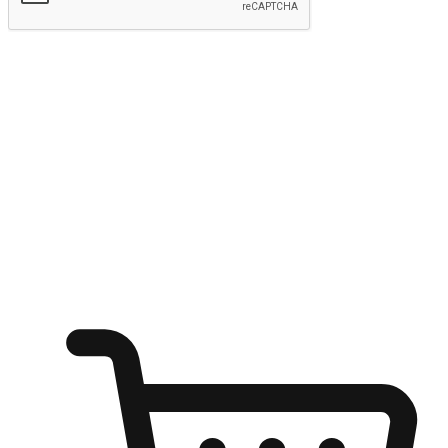
Hantar
Menyinari kegembiraan membeli-belah
di mana sahaja
Ubah setiap saat menjadi peluang untuk penemuan, sama ada dari
meja pejabat, keselesaan sofa, ataupun semasa menunggu kawan di
kedai kopi. Berikan pelanggan kebebasan untuk menjelajah
keinginan berbelanja dari mana-mana dan berbelanja melalui laman
web atau aplikasi mudah alih.