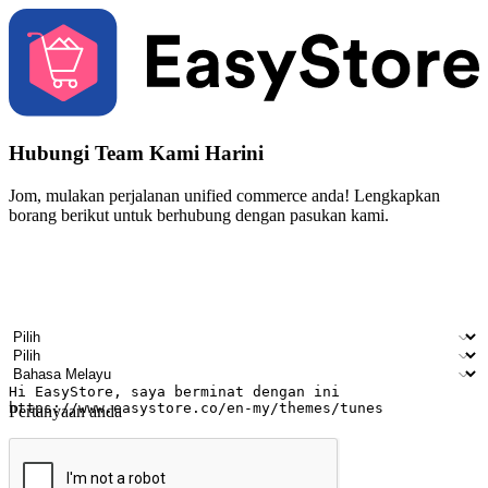
Hubungi Team Kami Harini
Jom, mulakan perjalanan unified commerce anda! Lengkapkan
borang berikut untuk berhubung dengan pasukan kami.
Nama
Nama syarikat
Alamat e-mel
Nombor telefon bimbit
Industri perniagaan
Kedai fizikal
Bahasa pilihan
Pertanyaan anda