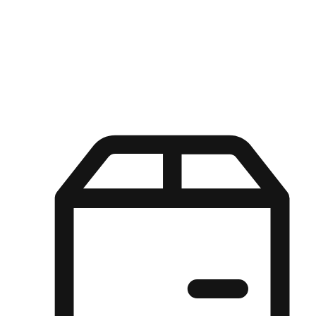
Kuasa pilihan di tangan pelanggan anda dengan pengalaman yang
disesuaikan. Dari fleksibiliti "Beli Dalam Talian, Ambil Di Kedai"
hingga kemudahan "Beli Di Kedai, Hantar Ke Rumah", kami
memastikan setiap aspek pengalaman membeli-belah disesuaikan
untuk memenuhi keperluan mereka.