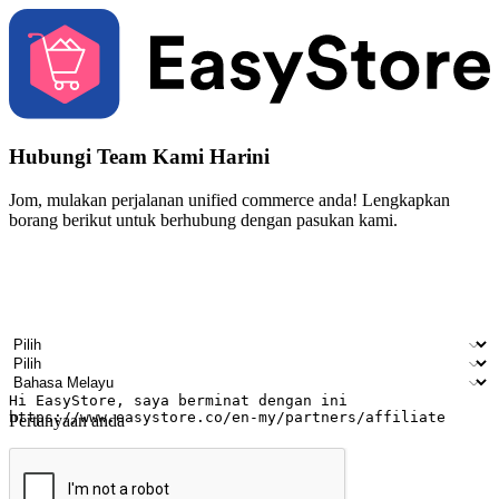
Hubungi Team Kami Harini
Jom, mulakan perjalanan unified commerce anda! Lengkapkan
borang berikut untuk berhubung dengan pasukan kami.
Nama
Nama syarikat
Alamat e-mel
Nombor telefon bimbit
Industri perniagaan
Kedai fizikal
Bahasa pilihan
Pertanyaan anda