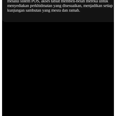
melalui sistem POS, akses tabiat membeli-belah mereka untuk
menyediakan perkhidmatan yang disesuaikan, menjadikan setiap
kunjungan sambutan yang mesra dan ramah.