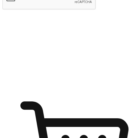
Hantar
Menyinari kegembiraan membeli-belah
di mana sahaja
Ubah setiap saat menjadi peluang untuk penemuan, sama ada dari
meja pejabat, keselesaan sofa, ataupun semasa menunggu kawan di
kedai kopi. Berikan pelanggan kebebasan untuk menjelajah
keinginan berbelanja dari mana-mana dan berbelanja melalui laman
web atau aplikasi mudah alih.