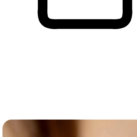
Membeli-Belah Lintas Peranti