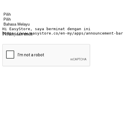
Nama
Nama syarikat
Alamat e-mel
Nombor telefon bimbit
Industri perniagaan
Kedai fizikal
Bahasa pilihan
Pertanyaan anda
Hantar
Menyinari kegembiraan membeli-belah di
Ubah setiap saat menjadi peluang untuk penemuan, sama ada dari me
berbelanja dari mana-mana dan berbelanja melalui laman web atau apl