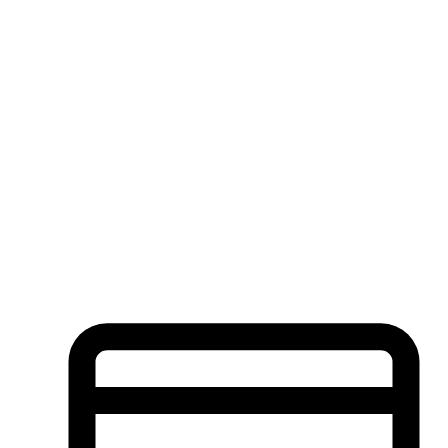
Kaedah Pembayaran Terpilih