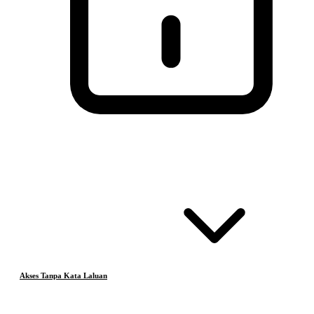
Akses Tanpa Kata Laluan