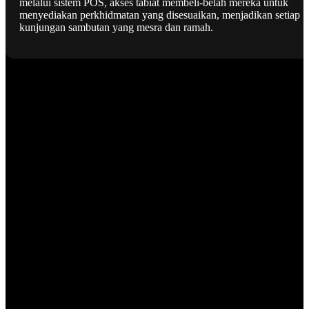
melalui sistem POS, akses tabiat membeli-belah mereka untuk
menyediakan perkhidmatan yang disesuaikan, menjadikan setiap
kunjungan sambutan yang mesra dan ramah.