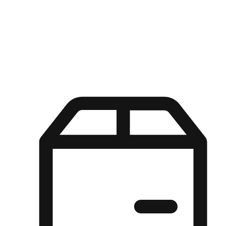
Kuasa pilihan di tangan pelanggan anda dengan pengalaman yang
disesuaikan. Dari fleksibiliti "Beli Dalam Talian, Ambil Di Kedai"
hingga kemudahan "Beli Di Kedai, Hantar Ke Rumah", kami
memastikan setiap aspek pengalaman membeli-belah disesuaikan
untuk memenuhi keperluan mereka.