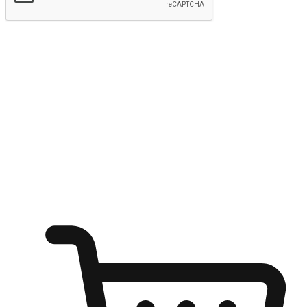
Hantar
Menyinari kegembiraan membeli-belah
di mana sahaja
Ubah setiap saat menjadi peluang untuk penemuan, sama ada dari
meja pejabat, keselesaan sofa, ataupun semasa menunggu kawan di
kedai kopi. Berikan pelanggan kebebasan untuk menjelajah
keinginan berbelanja dari mana-mana dan berbelanja melalui laman
web atau aplikasi mudah alih.