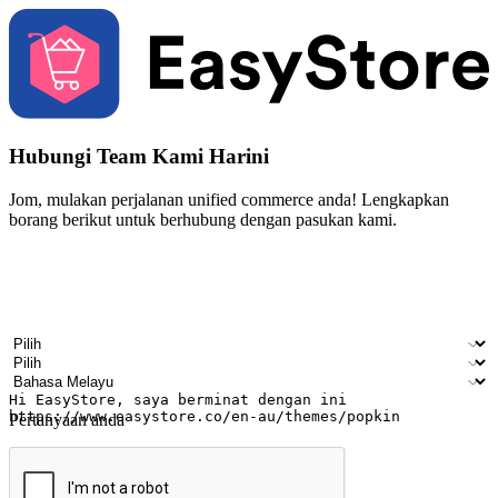
Hubungi Team Kami Harini
Jom, mulakan perjalanan unified commerce anda! Lengkapkan
borang berikut untuk berhubung dengan pasukan kami.
Nama
Nama syarikat
Alamat e-mel
Nombor telefon bimbit
Industri perniagaan
Kedai fizikal
Bahasa pilihan
Pertanyaan anda