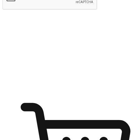
Hantar
Menyinari kegembiraan membeli-belah
di mana sahaja
Ubah setiap saat menjadi peluang untuk penemuan, sama ada dari
meja pejabat, keselesaan sofa, ataupun semasa menunggu kawan di
kedai kopi. Berikan pelanggan kebebasan untuk menjelajah
keinginan berbelanja dari mana-mana dan berbelanja melalui laman
web atau aplikasi mudah alih.