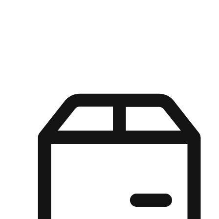
Kuasa pilihan di tangan pelanggan anda dengan pengalaman yang
disesuaikan. Dari fleksibiliti "Beli Dalam Talian, Ambil Di Kedai"
hingga kemudahan "Beli Di Kedai, Hantar Ke Rumah", kami
memastikan setiap aspek pengalaman membeli-belah disesuaikan
untuk memenuhi keperluan mereka.