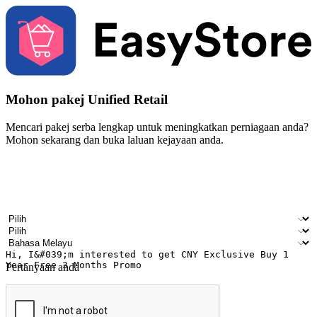
Mohon pakej Unified Retail
Mencari pakej serba lengkap untuk meningkatkan perniagaan anda?
Mohon sekarang dan buka laluan kejayaan anda.
Nama
Nama syarikat
Alamat e-mel
Nombor telefon bimbit
Industri perniagaan
Kedai fizikal
Bahasa pilihan
Pertanyaan anda