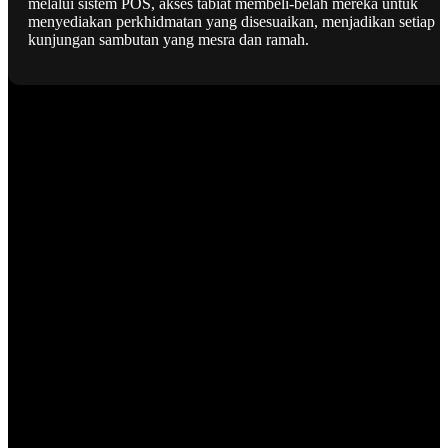
melalui sistem POS, akses tabiat membeli-belah mereka untuk
menyediakan perkhidmatan yang disesuaikan, menjadikan setiap
kunjungan sambutan yang mesra dan ramah.