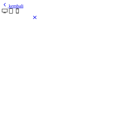
kembali
Pasang tema ini