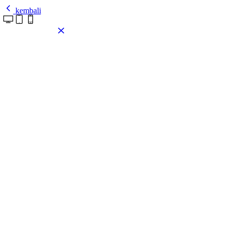
kembali
Pasang tema ini