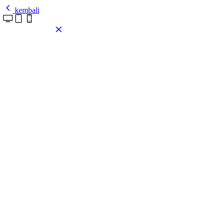
kembali
Pasang tema ini